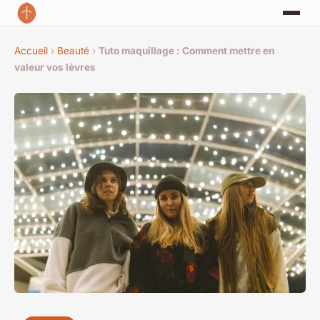
Accueil
›
Beauté
›
Tuto maquillage : Comment mettre en
valeur vos lèvres