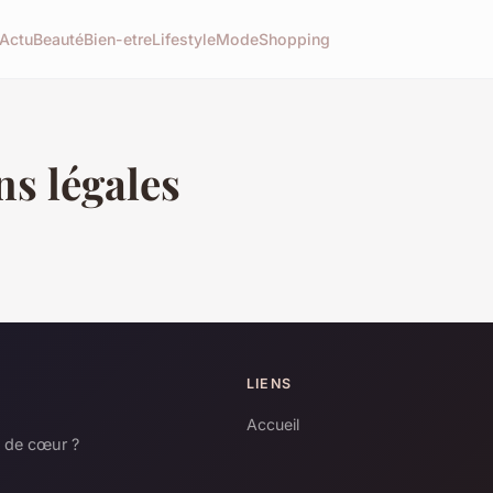
Actu
Beauté
Bien-etre
Lifestyle
Mode
Shopping
s légales
LIENS
Accueil
s de cœur ?