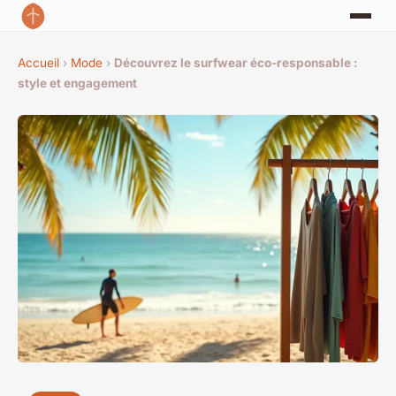
Accueil
›
Mode
›
Découvrez le surfwear éco-responsable :
style et engagement