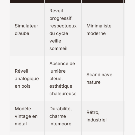
Réveil
progressif,
En
Simulateur
respectueux
Minimaliste
25 
d’aube
du cycle
moderne
30
veille-
sommeil
Absence de
Réveil
lumière
En
Scandinave,
analogique
bleue,
18 
nature
en bois
esthétique
28
chaleureuse
Modèle
Durabilité,
En
Rétro,
vintage en
charme
14 
industriel
métal
intemporel
25