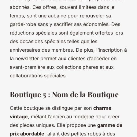
abonnés. Ces offres, souvent limitées dans le
temps, sont une aubaine pour renouveler sa
garde-robe sans y sacrifier ses économies. Des
réductions spéciales sont également offertes lors
des occasions spéciales telles que les
anniversaires des membres. De plus, l’inscription à
la newsletter permet aux clientes d’accéder en
avant-première aux collections phares et aux
collaborations spéciales.
Boutique 5 : Nom de la Boutique
Cette boutique se distingue par son
charme
vintage
, mêlant l’ancien au moderne pour créer
des pièces uniques. Elle propose une
gamme de
prix abordable
, allant des petites robes à des