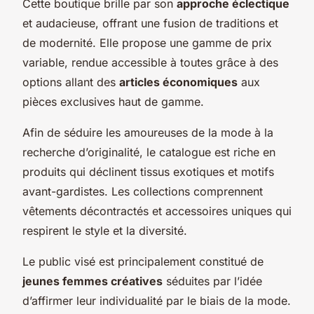
Cette boutique brille par son
approche éclectique
et audacieuse, offrant une fusion de traditions et
de modernité. Elle propose une gamme de prix
variable, rendue accessible à toutes grâce à des
options allant des
articles économiques
aux
pièces exclusives haut de gamme.
Afin de séduire les amoureuses de la mode à la
recherche d’originalité, le catalogue est riche en
produits qui déclinent tissus exotiques et motifs
avant-gardistes. Les collections comprennent
vêtements décontractés et accessoires uniques qui
respirent le style et la diversité.
Le public visé est principalement constitué de
jeunes femmes créatives
séduites par l’idée
d’affirmer leur individualité par le biais de la mode.