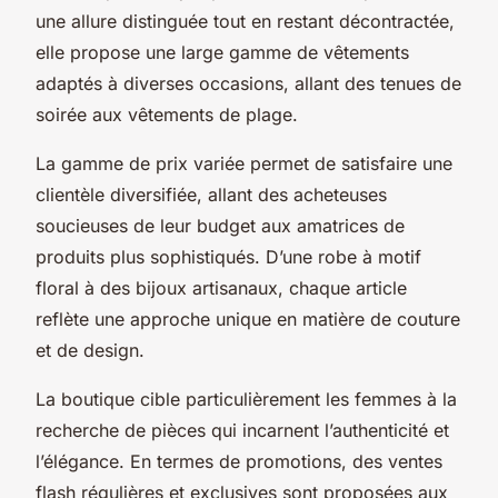
une allure distinguée tout en restant décontractée,
elle propose une large gamme de vêtements
adaptés à diverses occasions, allant des tenues de
soirée aux vêtements de plage.
La gamme de prix variée permet de satisfaire une
clientèle diversifiée, allant des acheteuses
soucieuses de leur budget aux amatrices de
produits plus sophistiqués. D’une robe à motif
floral à des bijoux artisanaux, chaque article
reflète une approche unique en matière de couture
et de design.
La boutique cible particulièrement les femmes à la
recherche de pièces qui incarnent l’authenticité et
l’élégance. En termes de promotions, des ventes
flash régulières et exclusives sont proposées aux