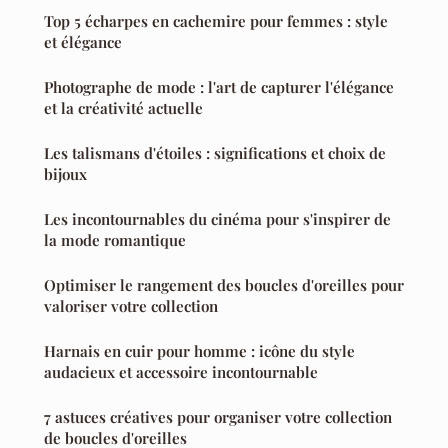
Top 5 écharpes en cachemire pour femmes : style
et élégance
Photographe de mode : l'art de capturer l'élégance
et la créativité actuelle
Les talismans d'étoiles : significations et choix de
bijoux
Les incontournables du cinéma pour s'inspirer de
la mode romantique
Optimiser le rangement des boucles d'oreilles pour
valoriser votre collection
Harnais en cuir pour homme : icône du style
audacieux et accessoire incontournable
7 astuces créatives pour organiser votre collection
de boucles d'oreilles